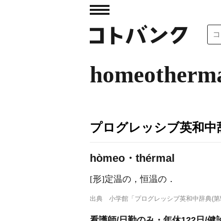
homeotherm
プログレッシブ英和中辞
hòmeo・thérmal
[形]
定温の，恒温の
．
出典
小学館「プログレッシブ英和中辞典(第5
看護師/日勤のみ・年休122日/健