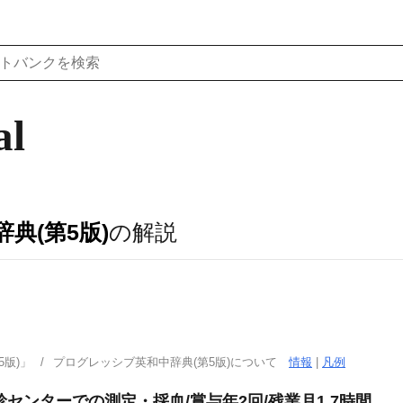
al
典(第5版)
の解説
版)」
プログレッシブ英和中辞典(第5版)について
情報
|
凡例
診センターでの測定・採血/賞与年2回/残業月1.7時間