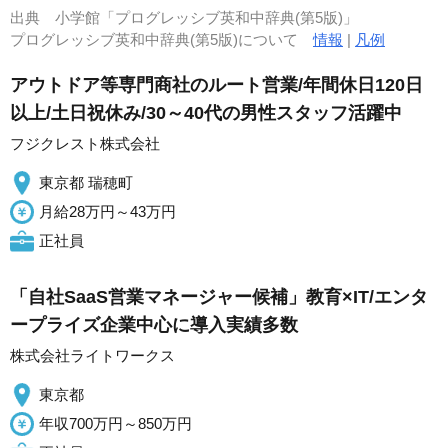
出典
小学館「プログレッシブ英和中辞典(第5版)」
プログレッシブ英和中辞典(第5版)について
情報
|
凡例
アウトドア等専門商社のルート営業/年間休日120日
以上/土日祝休み/30～40代の男性スタッフ活躍中
フジクレスト株式会社
東京都 瑞穂町
月給28万円～43万円
正社員
「自社SaaS営業マネージャー候補」教育×IT/エンタ
ープライズ企業中心に導入実績多数
株式会社ライトワークス
東京都
年収700万円～850万円