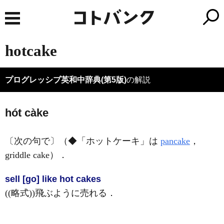
hotcake
プログレッシブ英和中辞典(第5版)
の解説
hót càke
〔次の句で〕（◆「ホットケーキ」は
pancake
，
griddle cake）
．
sell [go] like hot cakes
((略式))飛ぶように売れる
．