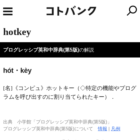
hotkey
プログレッシブ英和中辞典(第5版)
の解説
hót・kèy
[名]
《コンピュ》
ホットキー（◇特定の機能やプログ
ラムを呼び出すのに割り当てられたキー）
．
出典
小学館「プログレッシブ英和中辞典(第5版)」
プログレッシブ英和中辞典(第5版)について
情報
|
凡例