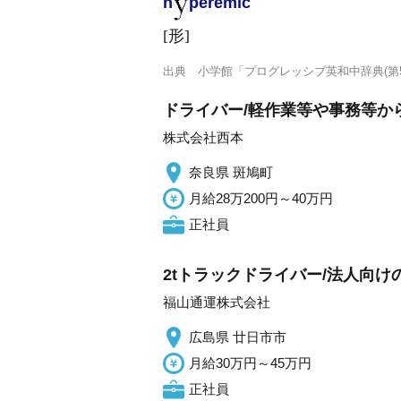
h
perémic
[形]
出典
小学館「プログレッシブ英和中辞典(第5
ドライバー/軽作業等や事務等か
株式会社西本
奈良県 斑鳩町
月給28万200円～40万円
正社員
2tトラックドライバー/法人向
福山通運株式会社
広島県 廿日市市
月給30万円～45万円
正社員