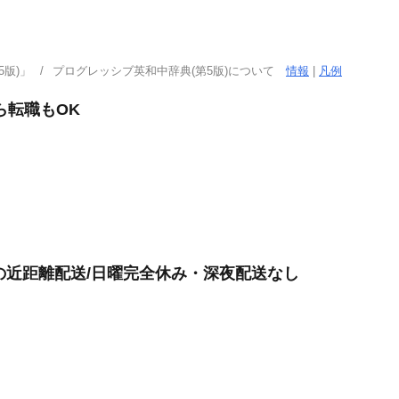
版)」
プログレッシブ英和中辞典(第5版)について
情報
|
凡例
ら転職もOK
けの近距離配送/日曜完全休み・深夜配送なし