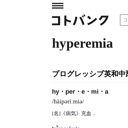
hyperemia
プログレッシブ英和中辞
hy・per・e・mi・a
/hàipəríːmiə/
[名]
《病気》
充血
．