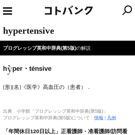
hypertensive
プログレッシブ英和中辞典(第5版)
の解説
h
per・ténsive
[形]
[名]
《医学》
高血圧の（患者）
．
出典
小学館「プログレッシブ英和中辞典(第5版)」
プログレッシブ英和中辞典(第5版)について
情報
|
凡例
「年間休日120日以上」正看護師・准看護師/訪問看