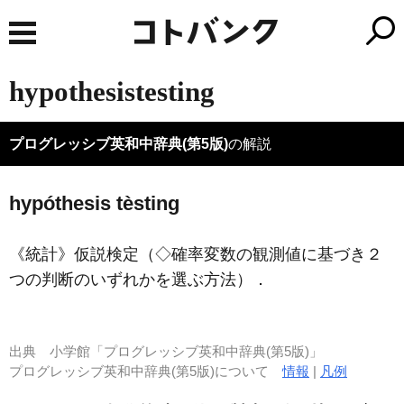
hypothesistesting
プログレッシブ英和中辞典(第5版)
の解説
hypóthesis tèsting
《統計》
仮説検定（◇確率変数の観測値に基づき２
つの判断のいずれかを選ぶ方法）
．
出典
小学館「プログレッシブ英和中辞典(第5版)」
プログレッシブ英和中辞典(第5版)について
情報
|
凡例