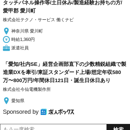
タッチパネル操作等/土日休み/製造経験お持ちの方/
愛甲郡 愛川町
株式会社テクノ・サービス 働くナビ
神奈川県 愛川町
時給1,360円
派遣社員
「愛知/社内SE」経営企画部直下の少数精鋭組織で製
造業DXを牽引/東証スタンダード上場/想定年収580
万〜800万円/年間休日121日・誕生日休日あり
株式会社今仙電機製作所
愛知県
Sponsored by