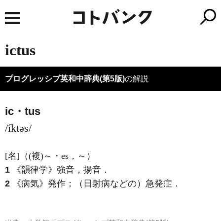
ictus
プログレッシブ英和中辞典(第5版)
の解説
ic・tus
/íktəs/
[名]
（
(複)
～・es，～）
1
《韻律学》
強音，揚音
．
2
《病気》
発作；（日射病などの）急発症
．