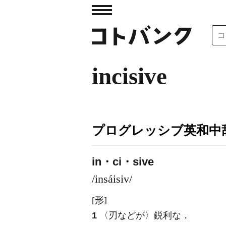
incisive
プログレッシブ英和中辞
in・ci・sive
/insáisiv/
[形]
1
〈刃などが〉鋭利な
．