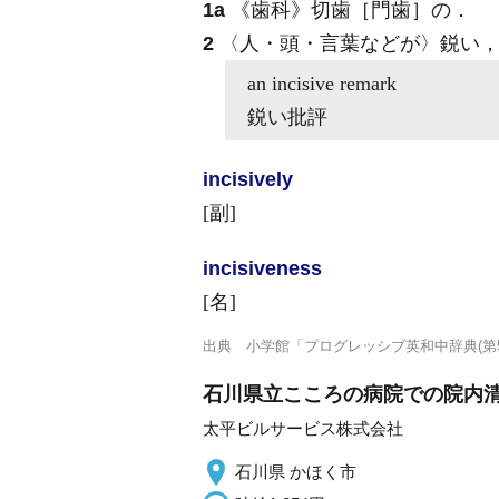
1a
《歯科》
切歯［門歯］の
．
2
〈人・頭・言葉などが〉鋭い，
an
incisive
remark
鋭い批評
incisive
ly
[副]
incisive
ness
[名]
出典
小学館「プログレッシブ英和中辞典(第5
石川県立こころの病院での院内清掃/7
太平ビルサービス株式会社
石川県 かほく市