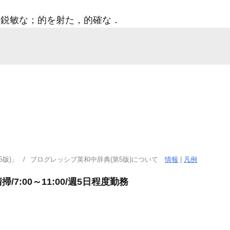
鋭敏な；的を射た，的確な
．
版)」
プログレッシブ英和中辞典(第5版)について
情報
|
凡例
:00～11:00/週5日程度勤務