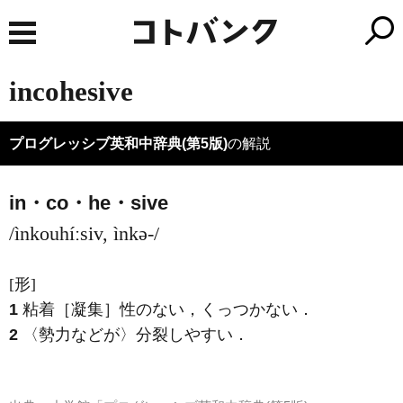
incohesive
プログレッシブ英和中辞典(第5版)
の解説
in・co・he・sive
/ìnkouhíːsiv, ìnkə-/
[形]
1
粘着［凝集］性のない，くっつかない
．
2
〈勢力などが〉分裂しやすい
．