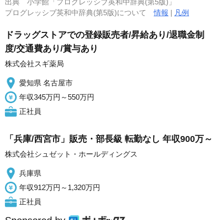
出典
小学館「プログレッシブ英和中辞典(第5版)」
プログレッシブ英和中辞典(第5版)について
情報
|
凡例
ドラッグストアでの登録販売者/昇給あり/退職金制
度/交通費あり/賞与あり
株式会社スギ薬局
愛知県 名古屋市
年収345万円～550万円
正社員
「兵庫/西宮市」販売・部長級 転勤なし 年収900万～
株式会社シュゼット・ホールディングス
兵庫県
年収912万円～1,320万円
正社員