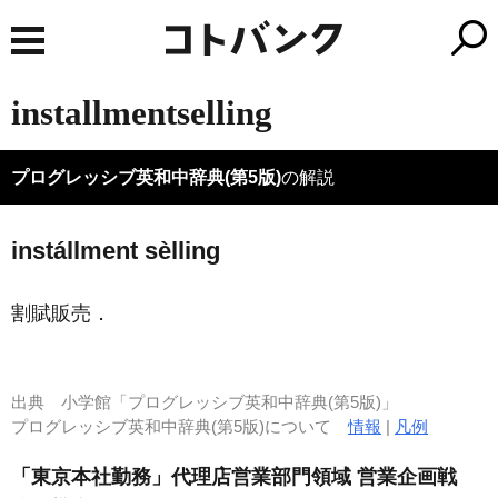
installmentselling
プログレッシブ英和中辞典(第5版)
の解説
instállment sèlling
割賦販売
．
出典
小学館「プログレッシブ英和中辞典(第5版)」
プログレッシブ英和中辞典(第5版)について
情報
|
凡例
「東京本社勤務」代理店営業部門領域 営業企画戦