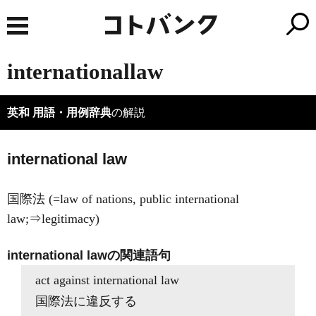
internationallaw
英和 用語・用例辞典
の解説
international law
国際法 (=law of nations, public international
law;⇒legitimacy)
international lawの関連語句
act against international law
国際法に違反する