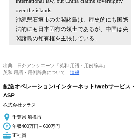
international law, but China claims sovereignty
over the islands.
沖縄県石垣市の尖閣諸島は、歴史的にも国際
法的にも日本固有の領土であるが、中国は尖
閣諸島の領有権を主張している。
出典
日外アソシエーツ「英和 用語・用例辞典」
英和 用語・用例辞典について
情報
配送オペレーション/インターネット/Webサービス・
ASP
株式会社クラス
千葉県 船橋市
年収400万円～600万円
正社員