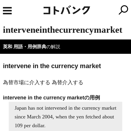
interveneinthecurrencymarket
英和 用語・用例辞典
の解説
intervene in the currency market
為替市場に介入する 為替介入する
intervene in the currency marketの用例
Japan has not intervened in the currency market
since March 2004, when the yen fetched about
109 per dollar.