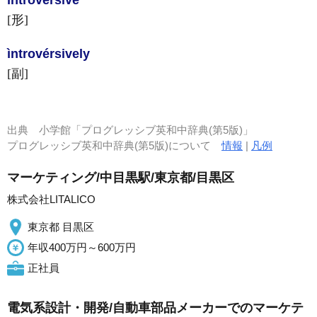
ìntrovérsive
[形]
ìntrovérsively
[副]
出典
小学館「プログレッシブ英和中辞典(第5版)」
プログレッシブ英和中辞典(第5版)について
情報
|
凡例
マーケティング/中目黒駅/東京都/目黒区
株式会社LITALICO
東京都 目黒区
年収400万円～600万円
正社員
電気系設計・開発/自動車部品メーカーでのマーケテ