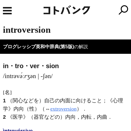
introversion
プログレッシブ英和中辞典(第5版)
の解説
in・tro・ver・sion
/ìntrəvə́ː
r
ʒən | -ʃən/
[名]
1
（関心などを）自己の内面に向けること；
《心理
学》
内向（性）（⇔
extroversion
）
．
2
《医学》
（器官などの）内向，内転，内曲
．