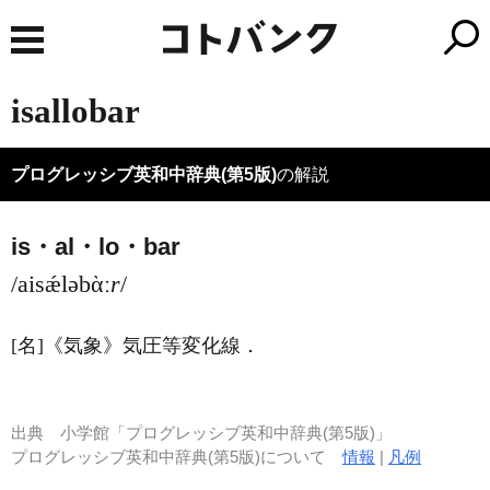
isallobar
プログレッシブ英和中辞典(第5版)
の解説
is・al・lo・bar
/aisǽləbὰː
r
/
[名]
《気象》
気圧等変化線
．
出典
小学館「プログレッシブ英和中辞典(第5版)」
プログレッシブ英和中辞典(第5版)について
情報
|
凡例