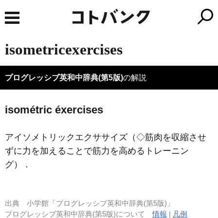
isometricexercises
プログレッシブ英和中辞典(第5版)
の解説
isométric éxercises
アイソメトリックエクササイズ（◇筋肉を収縮させ
ずに力を加えることで筋力を高めるトレーニン
グ）
．
出典
小学館「プログレッシブ英和中辞典(第5版)」
プログレッシブ英和中辞典(第5版)について
情報
|
凡例