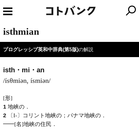
isthmian
プログレッシブ英和中辞典(第5版)
の解説
isth・mi・an
/ísθmiən, ísmiən/
[形]
1
地峡の
．
2
〔I-〕コリント地峡の；パナマ地峡の
．
━━
[名]
地峡の住民
．