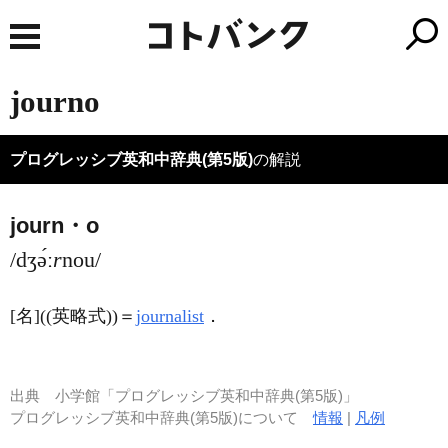
journo
プログレッシブ英和中辞典(第5版)
の解説
journ・o
/dʒə́ː
r
nou/
[名]
((英略式))＝
journalist
．
出典
小学館「プログレッシブ英和中辞典(第5版)」
プログレッシブ英和中辞典(第5版)について
情報
|
凡例