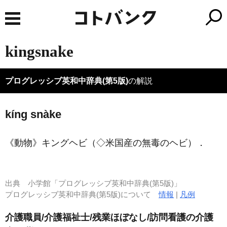
kingsnake
プログレッシブ英和中辞典(第5版)
の解説
kíng snàke
《動物》
キングヘビ（◇米国産の無毒のヘビ）
．
出典
小学館「プログレッシブ英和中辞典(第5版)」
プログレッシブ英和中辞典(第5版)について
情報
|
凡例
介護職員/介護福祉士/残業ほぼなし/訪問看護の介護