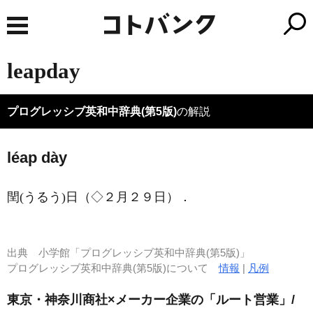
leapday
プログレッシブ英和中辞典(第5版)
の解説
léap dày
閏
(うるう)
日（◇２月２９日）
．
出典
小学館「プログレッシブ英和中辞典(第5版)」
プログレッシブ英和中辞典(第5版)について
情報
|
凡例
東京・神奈川商社×メーカー企業の「ルート営業」/