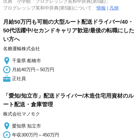
出典
小学館「プログレッシブ英和中辞典(第5版)」
プログレッシブ英和中辞典(第5版)について
情報
|
凡例
月給50万円も可能の大型ルート配送ドライバー/40・
50代活躍中/セカンドキャリア歓迎/最後の転職にした
い方へ
名糖運輸株式会社
千葉県 船橋市
月給40万円～50万円
正社員
「愛知/知立市」配送ドライバー/木造住宅用資材のル
ート配送・倉庫管理
株式会社マノモク
愛知県 知立市
年収300万円～450万円