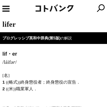
lifer
プログレッシブ英和中辞典(第5版)
の解説
lif・er
/láifə
r
/
[名]
1
((略式))終身懲役者；終身懲役の宣告
．
2
((米))職業軍人
．