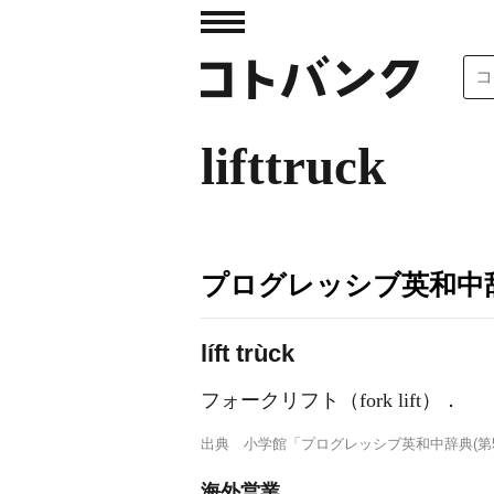
lifttruck
プログレッシブ英和中辞
líft trùck
フォークリフト（fork lift）
．
出典
小学館「プログレッシブ英和中辞典(第5
海外営業