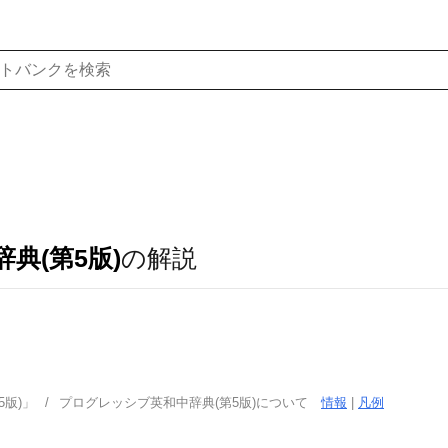
典(第5版)
の解説
版)」
プログレッシブ英和中辞典(第5版)について
情報
|
凡例