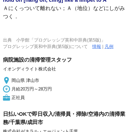
hold on [hang on, cling] like a limpet to
A
Ａにくっついて離れない；Ａ（地位）などにしがみ
つく
．
出典
小学館「プログレッシブ英和中辞典(第5版)」
プログレッシブ英和中辞典(第5版)について
情報
|
凡例
病院施設の清掃管理スタッフ
イオンディライト株式会社
岡山県 津山市
月給20万円～28万円
正社員
日払いOKで即日収入/清掃員・掃除/空港内の清掃業
務/千葉県/成田市
株式会社ゼネラル・エージェント千葉