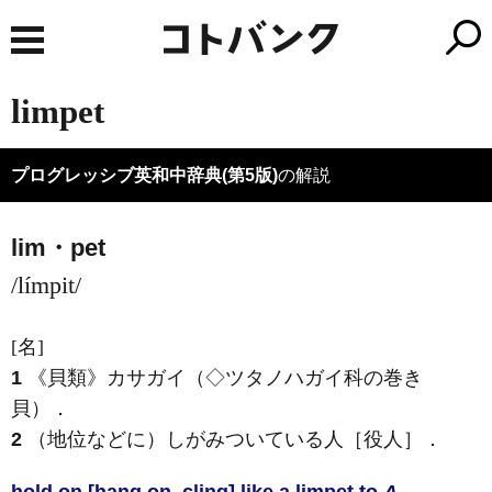
limpet
プログレッシブ英和中辞典(第5版)
の解説
lim・pet
/límpit/
[名]
1
《貝類》
カサガイ（◇ツタノハガイ科の巻き
貝）
．
2
（地位などに）しがみついている人［役人］
．