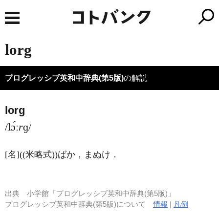
lorg
プログレッシブ英和中辞典(第5版)
の解説
lorg
/lɔ́ː
r
ɡ/
[名]
((米略式))ばか，まぬけ
．
出典
小学館「プログレッシブ英和中辞典(第5版)」
プログレッシブ英和中辞典(第5版)について
情報
|
凡例