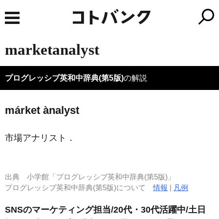
marketanalyst
プログレッシブ英和中辞典(第5版)
の解説
márket ànalyst
市場アナリスト
．
出典
小学館「プログレッシブ英和中辞典(第5版)」
プログレッシブ英和中辞典(第5版)について
情報
|
凡例
SNSのマーケティング担当/20代・30代活躍中/土日