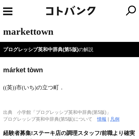
markettown
プログレッシブ英和中辞典(第5版)
の解説
márket tòwn
((英))市
(いち)
の立つ町
．
出典
小学館「プログレッシブ英和中辞典(第5版)」
プログレッシブ英和中辞典(第5版)について
情報
|
凡例
経験者募集!ステーキ店の調理スタッフ/前職より確実