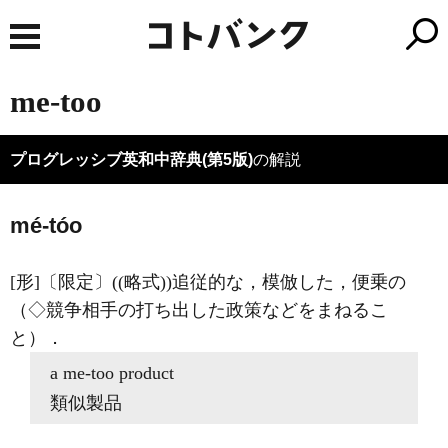
me-too
プログレッシブ英和中辞典(第5版)
の解説
mé-tóo
[形]
〔限定〕((略式))追従的な，模倣した，便乗の
（◇競争相手の打ち出した政策などをまねるこ
と）
．
a
me-too
product
類似製品