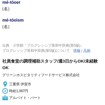
mé-tóo
er
[名]
mé-tóo
ìsm
[名]
出典
小学館「プログレッシブ英和中辞典(第5版)」
プログレッシブ英和中辞典(第5版)について
情報
|
凡例
社員食堂の調理補助スタッフ/週3日からOK/未経験
OK
グリーンホスピタリティフードサービス株式会社
三重県 伊賀市
時給1,087円
アルバイト・パート