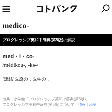
medico-
プログレッシブ英和中辞典(第5版)
の解説
med・i・co-
/médikou-, -kə-/
[連結]
医療の，医学の
．
出典
小学館「プログレッシブ英和中辞典(第5版)」
プログレッシブ英和中辞典(第5版)について
情報
|
凡例