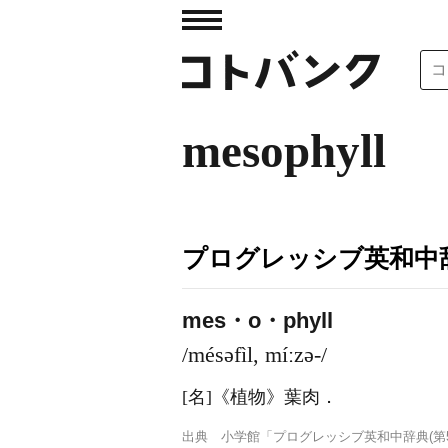
mesophyll
プログレッシブ英和中辞
mes・o・phyll
/mésəfìl, míːzə-/
[名]
《植物》
葉肉
．
出典
小学館「プログレッシブ英和中辞典(第5