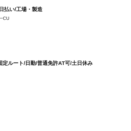
日払い/工場・製造
一CU
/固定ルート/日勤/普通免許AT可/土日休み