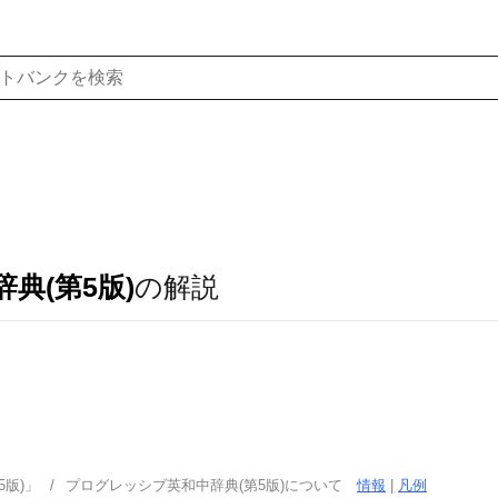
典(第5版)
の解説
版)」
プログレッシブ英和中辞典(第5版)について
情報
|
凡例