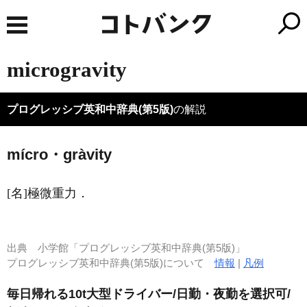
microgravity
プログレッシブ英和中辞典(第5版)
の解説
mícro・gràvity
[名]
極微重力
．
出典
小学館「プログレッシブ英和中辞典(第5版)」
プログレッシブ英和中辞典(第5版)について
情報
|
凡例
毎日帰れる10t大型ドライバー/日勤・夜勤を選択可/