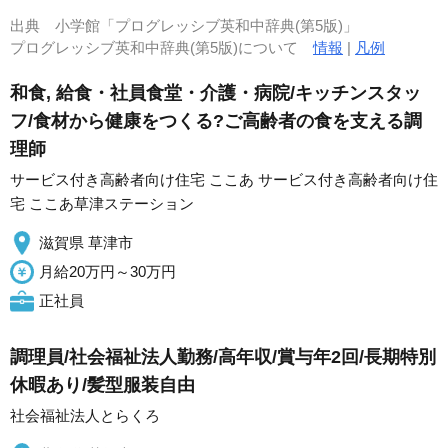
出典
小学館「プログレッシブ英和中辞典(第5版)」
プログレッシブ英和中辞典(第5版)について
情報
|
凡例
和食, 給食・社員食堂・介護・病院/キッチンスタッ
フ/食材から健康をつくる?ご高齢者の食を支える調
理師
サービス付き高齢者向け住宅 ここあ サービス付き高齢者向け住
宅 ここあ草津ステーション
滋賀県 草津市
月給20万円～30万円
正社員
調理員/社会福祉法人勤務/高年収/賞与年2回/長期特別
休暇あり/髪型服装自由
社会福祉法人とらくろ