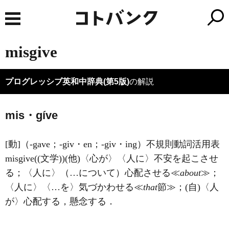
misgive
プログレッシブ英和中辞典(第5版)
の解説
mis・gíve
[動]
（-gave；-giv・en；-giv・ing）
不規則動詞活用表
misgive
((文学))
(他)
〈心が〉〈人に〉不安を起こさせ
る；〈人に〉（…について）心配させる≪
about
≫；
〈人に〉〈…を〉気づかわせる≪
that
節≫；
(自)
〈人
が〉心配する，懸念する
．