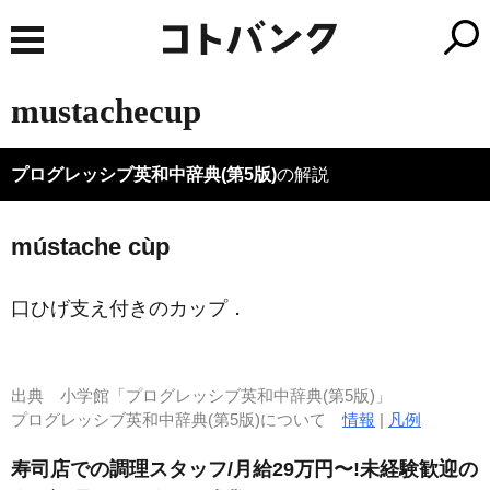
mustachecup
プログレッシブ英和中辞典(第5版)
の解説
mústache cùp
口ひげ支え付きのカップ
．
出典
小学館「プログレッシブ英和中辞典(第5版)」
プログレッシブ英和中辞典(第5版)について
情報
|
凡例
寿司店での調理スタッフ/月給29万円〜!未経験歓迎の