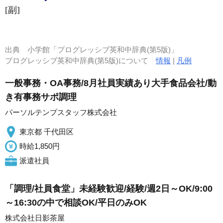
[副]
出典
小学館「プログレッシブ英和中辞典(第5版)」
プログレッシブ英和中辞典(第5版)について
情報
|
凡例
一般事務・OA事務/8月社員実績あり大手食品会社/動
き有事務サポ調理
パーソルテンプスタッフ株式会社
東京都 千代田区
時給1,850円
派遣社員
「調理/社員食堂」未経験歓迎/経験/週2日～OK/9:00
～16:30の中で相談OK/平日のみOK
株式会社日影茶屋