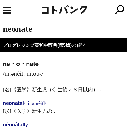
neonate
プログレッシブ英和中辞典(第5版)
の解説
ne・o・nate
/níːənèit, níːou-/
[名]
《医学》
新生児（◇生後２８日以内）
．
neonatal
/nìːounéitl/
[形]
《医学》
新生児の
．
nèonátally