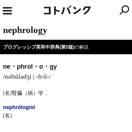
nephrology
プログレッシブ英和中辞典(第5版)
の解説
ne・phrol・o・gy
/nəfrάlədʒi | -frɔ́l-/
[名]
腎臓（病）学
．
nephrólogist
[名]