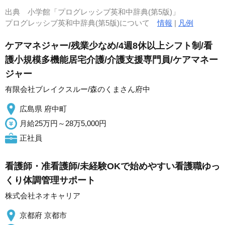
出典
小学館「プログレッシブ英和中辞典(第5版)」
プログレッシブ英和中辞典(第5版)について
情報
|
凡例
ケアマネジャー/残業少なめ/4週8休以上シフト制/看
護小規模多機能居宅介護/介護支援専門員/ケアマネー
ジャー
有限会社ブレイクスルー/森のくまさん府中
広島県 府中町
月給25万円～28万5,000円
正社員
看護師・准看護師/未経験OKで始めやすい看護職ゆっ
くり体調管理サポート
株式会社ネオキャリア
京都府 京都市