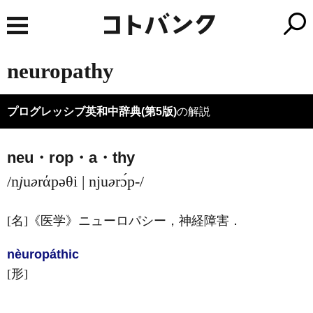
neuropathy
プログレッシブ英和中辞典(第5版)
の解説
neu・rop・a・thy
/n
j
u
ə
rάpəθi | nju
ə
rɔ́p-/
[名]
《医学》
ニューロパシー，神経障害
．
nèuropáthic
[形]