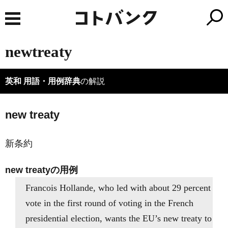
newtreaty
英和 用語・用例辞典
の解説
new treaty
新条約
new treatyの用例
Francois Hollande, who led with about 29 percent
vote in the first round of voting in the French
presidential election, wants the EU’s new treaty to