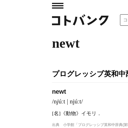
newt
プログレッシブ英和中辞
newt
/n
j
úːt | njúːt/
[名]
《動物》
イモリ
．
出典
小学館「プログレッシブ英和中辞典(第5