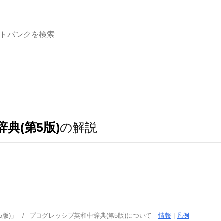
典(第5版)
の解説
版)」
プログレッシブ英和中辞典(第5版)について
情報
|
凡例