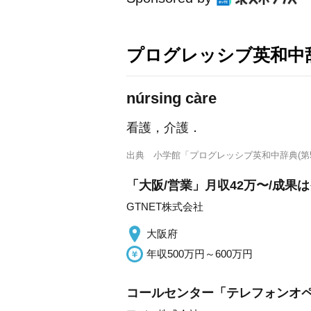
プログレッシブ英和中辞
núrsing càre
看護，介護
．
出典
小学館「プログレッシブ英和中辞典(第5
「大阪/営業」月収42万〜/成
GTNET株式会社
大阪府
年収500万円～600万円
コールセンター「テレフォンオ