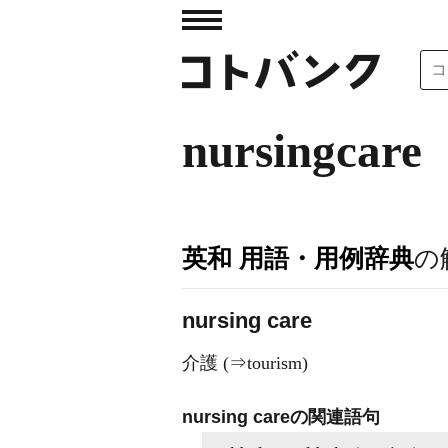
nursingcare
英和 用語・用例辞典
の
nursing care
介護 (⇒tourism)
nursing careの関連語句