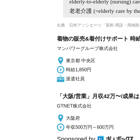
elderly-to-elderly (nursing) car
老老介護 (=elderly care by the 
出典
日外アソシエーツ「英和 用語・用例辞
着物の販売&着付けサポート 時給1
マンパワーグループ株式会社
東京都 中央区
時給1,850円
派遣社員
「大阪/営業」月収42万〜/成
GTNET株式会社
大阪府
年収500万円～600万円
Sponsored by