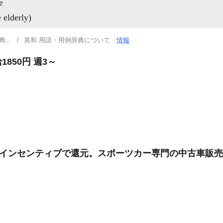
e
elderly)
典」
英和 用語・用例辞典について
情報
850円 週3～
果はインセンティブで還元。スポーツカー専門の中古車販