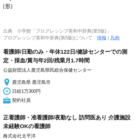
[形]
出典
小学館「プログレッシブ英和中辞典(第5版)」
プログレッシブ英和中辞典(第5版)について
情報
|
凡例
看護師/日勤のみ・年休122日/健診センターでの測
定・採血/賞与年2回/残業月1.7時間
公益財団法人鹿児島県民総合保健センター
鹿児島県 鹿児島市
日給1万300円
契約社員
正看護師・准看護師/夜勤なし 訪問医あり 介護施設
未経験OKの看護師
株式会社太平洋