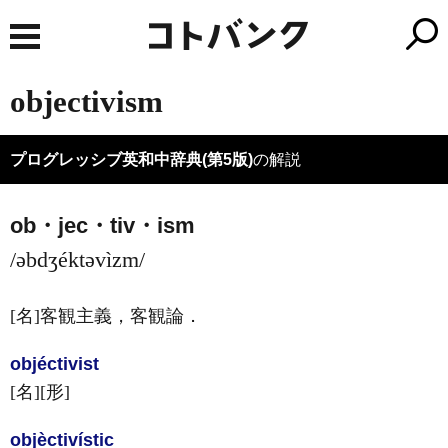
objectivism
プログレッシブ英和中辞典(第5版)
の解説
ob・jec・tiv・ism
/əbdʒéktəvìzm/
[名]
客観主義，客観論
．
objéctivist
[名]
[形]
objèctivístic