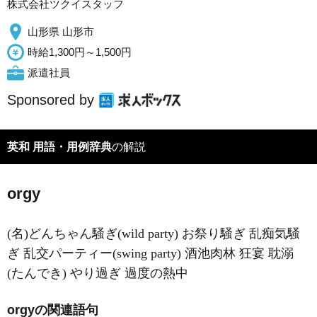
株式会社ツクイスタッフ
山形県 山形市
時給1,300円～1,500円
派遣社員
Sponsored by
英和 用語・用例辞典
の解説
orgy
(名)どんちゃん騒ぎ(wild party) お祭り騒ぎ 乱痴気騒
ぎ 乱交パーティー(swing party) 酒池肉林 狂宴 耽溺
(たんでき) やり過ぎ 過度の熱中
orgyの関連語句