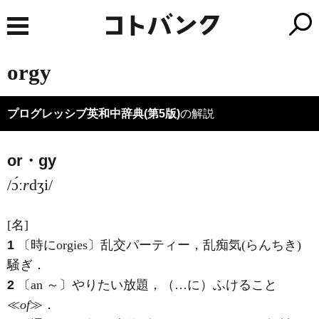
orgy
プログレッシブ英和中辞典(第5版)
の解説
or・gy
/ɔ́ː
r
dʒi/
[名]
1
〔時にorgies〕乱交パーティー，乱痴気
(らんちき)
騒ぎ
．
2
〔an ～〕やりたい放題，（…に）ふけること
≪
of
≫
．