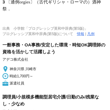
3
〔通例orgies〕（古代ギリシャ・ローマの）酒神
祭
．
出典
小学館「プログレッシブ英和中辞典(第5版)」
プログレッシブ英和中辞典(第5版)について
情報
|
凡例
一般事務・OA事務/安定した環境・時短OK調理師の
資格を活かして活躍しよう
アデコ株式会社
神奈川県 川崎市
時給1,700円～
派遣社員
調理員/小規模多機能型居宅介護/日勤のみ/残業な
し・少なめ