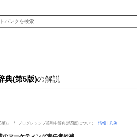
典(第5版)
の解説
．
版)」
プログレッシブ英和中辞典(第5版)について
情報
|
凡例
業のマーケティング責任者候補