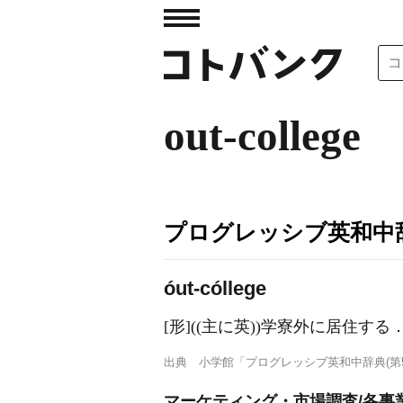
out-college
プログレッシブ英和中辞
óut-cóllege
[形]
((主に英))学寮外に居住する
出典
小学館「プログレッシブ英和中辞典(第5
マーケティング・市場調査/各事