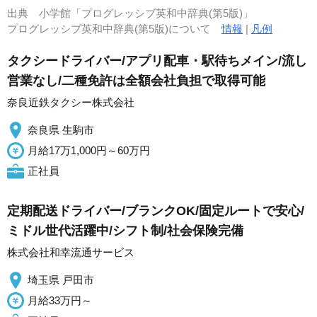
出典
小学館「プログレッシブ英和中辞典(第5版)」
プログレッシブ英和中辞典(第5版)について
情報
|
凡例
タクシードライバー/アプリ配車・駅待ちメイン/流し
営業なし/二種免許は全額会社負担で取得可能
奈良近鉄タクシー株式会社
奈良県 生駒市
月給17万1,000円～60万円
正社員
定期配送ドライバー/ブランクOK/固定ルートで安心/
ミドル世代活躍中/シフト制/社会保険完備
株式会社和幸流通サービス
埼玉県 戸田市
月給33万円～