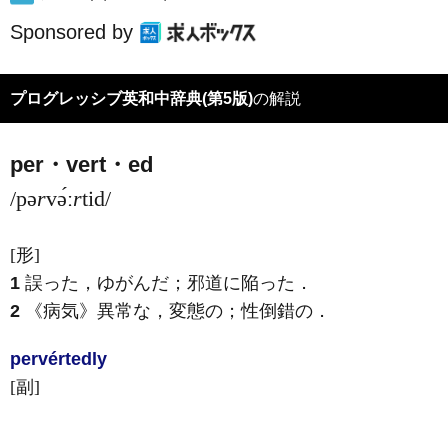
Sponsored by
プログレッシブ英和中辞典(第5版)
の解説
per・vert・ed
/pə
r
və́ː
r
tid/
[形]
1
誤った，ゆがんだ；邪道に陥った
．
2
《病気》
異常な，変態の；性倒錯の
．
pervérted
ly
[副]