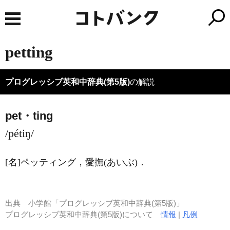
petting
プログレッシブ英和中辞典(第5版)
の解説
pet・ting
/pétiŋ/
[名]
ペッティング，愛撫
(あいぶ)
．
出典
小学館「プログレッシブ英和中辞典(第5版)」
プログレッシブ英和中辞典(第5版)について
情報
|
凡例