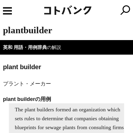
plantbuilder
英和 用語・用例辞典
の解説
plant builder
プラント・メーカー
plant builderの用例
The plant builders formed an organization which
sets rules to determine that companies obtaining
blueprints for sewage plants from consulting firms