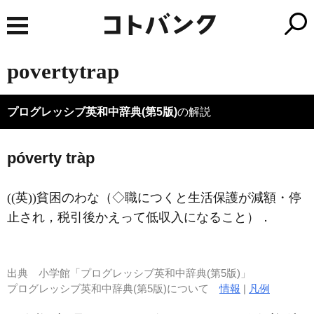
povertytrap
プログレッシブ英和中辞典(第5版)
の解説
póverty tràp
((英))貧困のわな（◇職につくと生活保護が減額・停
止され，税引後かえって低収入になること）
．
出典
小学館「プログレッシブ英和中辞典(第5版)」
プログレッシブ英和中辞典(第5版)について
情報
|
凡例