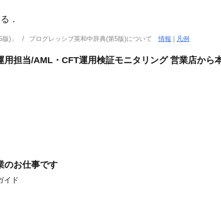
する
．
版)」
プログレッシブ英和中辞典(第5版)について
情報
|
凡例
用担当/AML・CFT運用検証モニタリング 営業店から
業のお仕事です
ガイド