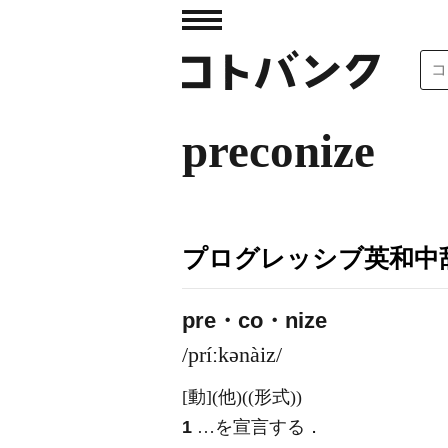
preconize
プログレッシブ英和中辞
pre・co・nize
/príːkənàiz/
[動]
(他)
((形式))
1
…を宣言する
．