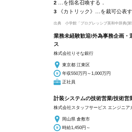
2
…を指名召喚する
．
3
《カトリック》
…を裁可公表
出典
小学館「プログレッシブ英和中辞典(第5
業務未経験歓迎/外為事務企画・運
ス
株式会社りそな銀行
東京都 江東区
年収550万円～1,000万円
正社員
計装システムの技術営業/技術営
株式会社スタッフサービス エンジニア
岡山県 倉敷市
時給1,450円～