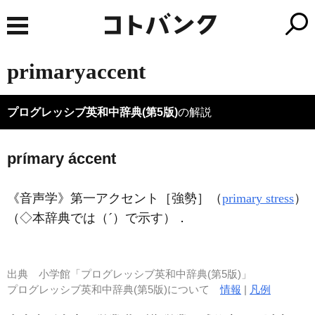
primaryaccent
プログレッシブ英和中辞典(第5版)
の解説
prímary áccent
《音声学》
第一アクセント［強勢］（
primary stress
）
（◇本辞典では（´）で示す）
．
出典
小学館「プログレッシブ英和中辞典(第5版)」
プログレッシブ英和中辞典(第5版)について
情報
|
凡例