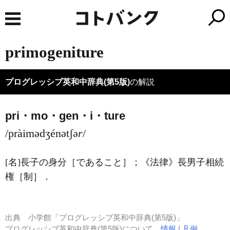
primogeniture
プログレッシブ英和中辞典(第5版)
の解説
pri・mo・gen・i・ture
/pràimədʒénətʃə
r
/
[名]
長子の身分［であること］；
《法律》
長男子相続
権［制］
．
出典
小学館「プログレッシブ英和中辞典(第5版)」
プログレッシブ英和中辞典(第5版)について
情報
|
凡例