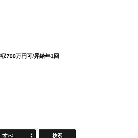
700万円可/昇給年1回
すべ