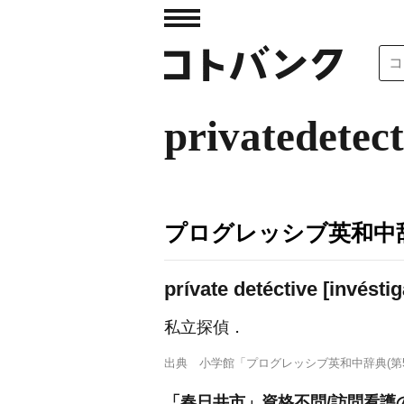
privatedetect
プログレッシブ英和中辞
prívate detéctive [invéstig
私立探偵
．
出典
小学館「プログレッシブ英和中辞典(第5
「春日井市」資格不問/訪問看護の