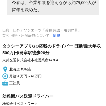
今春は、卒業年限を迎えながら約79,000人が
留年を決めた。
出典
日外アソシエーツ「英和 用語・用例辞典」
英和 用語・用例辞典について
情報
タクシーアプリGO搭載のドライバー 日勤/最大年収
500万円/発寒駅徒歩20分
東邦交通株式会社本社営業所14764
北海道 札幌市
月給26万円～41万円
正社員
幼稚園バス送迎ドライバー
株式会社ベストワーク