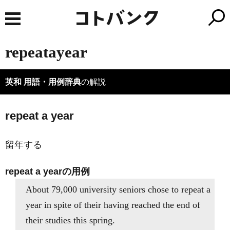
repeatayear
英和 用語・用例辞典
の解説
repeat a year
留年する
repeat a yearの用例
About 79,000 university seniors chose to repeat a
year in spite of their having reached the end of
their studies this spring.