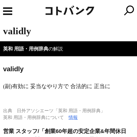
validly
英和 用語・用例辞典
の解説
validly
(副)有効に 妥当なやり方で 合法的に 正当に
出典
日外アソシエーツ「英和 用語・用例辞典」
英和 用語・用例辞典について
情報
営業 スタッフ/「創業60年超の安定企業&年間休日